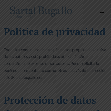
Skip
Skip
links
to
Tog
content
nav
Política de privacidad
Todos los contenidos de esta página son propiedad exclusiva
de sus autores y está prohibida su utilización sin
consentimiento expreso de sus autores. Puede solicitarlo
poniéndose en contacto con nosotros a través de la dirección
info@sartalbugallo.com.
Protección de datos