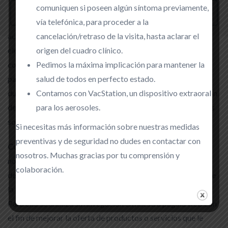
servicios que en ella existan como, por ejemplo, controlar el
comuniquen si poseen algún síntoma previamente,
Avanzada
tráfico y la comunicación de datos, identificar la sesión,
vía telefónica, para proceder a la
acceder a partes de acceso restringido, recordar los
cancelación/retraso de la visita, hasta aclarar el
elementos que integran un pedido, realizar el proceso de
origen del cuadro clínico.
compra de un pedido, realizar la solicitud de inscripción o
Pedimos la máxima implicación para mantener la
participación en un evento, utilizar elementos de seguridad
salud de todos en perfecto estado.
durante la navegación, almacenar contenidos para la difusión
Contamos con VacStation, un dispositivo extraoral
de videos o sonido o compartir contenidos a través de redes
para los aerosoles.
sociales.
Si necesitas más información sobre nuestras medidas
preventivas y de seguridad no dudes en contactar con
Cookies de análisis
: Son aquellas que bien tratadas por
nosotros. Muchas gracias por tu comprensión y
nosotros o por terceros, nos permiten cuantificar el número
colaboración.
de usuarios y así realizar la medición y análisis estadístico de
la utilización que hacen los usuarios del servicio ofertado.
Para ello se analiza su navegación en nuestra página web con
el fin de mejorar la oferta de productos o servicios que le