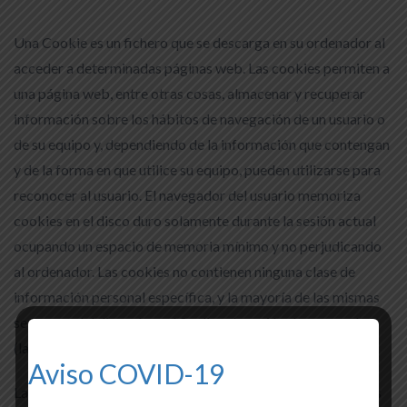
Una Cookie es un fichero que se descarga en su ordenador al
acceder a determinadas páginas web. Las cookies permiten a
una página web, entre otras cosas, almacenar y recuperar
información sobre los hábitos de navegación de un usuario o
de su equipo y, dependiendo de la información que contengan
y de la forma en que utilice su equipo, pueden utilizarse para
reconocer al usuario. El navegador del usuario memoriza
cookies en el disco duro solamente durante la sesión actual
ocupando un espacio de memoria mínimo y no perjudicando
al ordenador. Las cookies no contienen ninguna clase de
información personal específica, y la mayoría de las mismas
se borran del disco duro al finalizar la sesión de navegador
(las denominadas cookies de sesión).
Aviso COVID-19
La mayoría de los navegadores aceptan como estándar a las