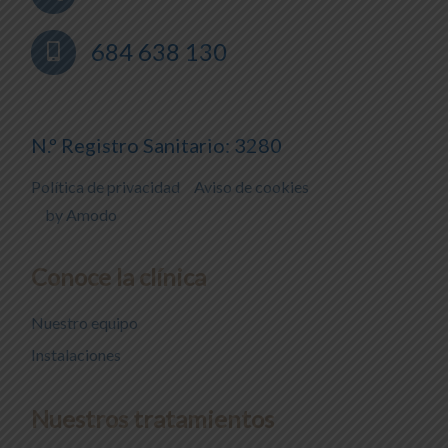
684 638 130
N.º Registro Sanitario: 3280
Política de privacidad
Aviso de cookies
by Amodo
Conoce la clínica
Nuestro equipo
Instalaciones
Nuestros tratamientos