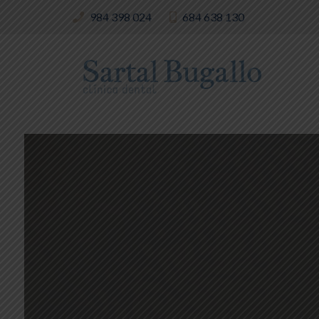
Skip
Skip
984 398 024
684 638 130
links
to
content