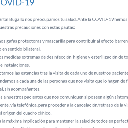
COVID-19
 Sartal Bugallo nos preocupamos tu salud. Ante la COVID-19 hemos
estras precauciones con estas pautas:
os gafas protectoras y mascarilla para contribuir al efecto barrera
TRATAMIENTOS ·
IMPLANTOLOGÍA
Utilizamos cookies para optimizar nuestro sitio web y nuestro
mplantolog
 en sentido bilateral.
servicio.
Leer más
 medidas extremas de desinfección, higiene y esterilización de t
e instalaciones.
tamos las estancias tras la visita de cada uno de nuestros paciente
Aceptar todo
damos a cada una de las personas que nos visita que lo hagan de 
al, sin acompañantes.
Sólo funcional
Avanzada
 a nuestros pacientes que nos comuniquen si poseen algún sínto
ca Dental Sartal Bugallo
recuperamos tu sonrisa gracias a la
implan
nte, vía telefónica, para proceder a la cancelación/retraso de la vi
el origen del cuadro clínico.
 la máxima implicación para mantener la salud de todos en perfec