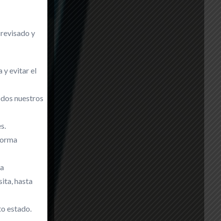
 revisado y
 y evitar el
ía
odos nuestros
s.
forma
ma
tología
.
sita, hasta
to estado.