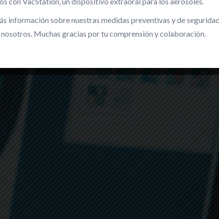
 con VacStation, un dispositivo extraoral para los aerosoles.
más información sobre nuestras medidas preventivas y de segurida
 nosotros. Muchas gracias por tu comprensión y colaboración.